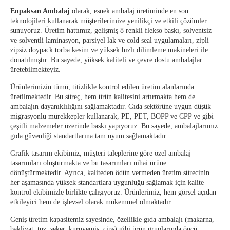
Enpaksan Ambalaj
olarak, esnek ambalaj üretiminde en son
teknolojileri kullanarak müşterilerimize yenilikçi ve etkili çözümler
sunuyoruz. Üretim hattımız, gelişmiş 8 renkli flekso baskı, solventsiz
ve solventli laminasyon, parsiyel lak ve cold seal uygulamaları, zipli
zipsiz doypack torba kesim ve yüksek hızlı dilimleme makineleri ile
donatılmıştır. Bu sayede, yüksek kaliteli ve çevre dostu ambalajlar
üretebilmekteyiz.
Ürünlerimizin tümü, titizlikle kontrol edilen üretim alanlarında
üretilmektedir. Bu süreç, hem ürün kalitesini artırmakta hem de
ambalajın dayanıklılığını sağlamaktadır. Gıda sektörüne uygun düşük
migrasyonlu mürekkepler kullanarak, PE, PET, BOPP ve CPP ve gibi
çeşitli malzemeler üzerinde baskı yapıyoruz. Bu sayede, ambalajlarımız
gıda güvenliği standartlarına tam uyum sağlamaktadır.
Grafik tasarım ekibimiz, müşteri taleplerine göre özel ambalaj
tasarımları oluşturmakta ve bu tasarımları nihai ürüne
dönüştürmektedir. Ayrıca, kaliteden ödün vermeden üretim sürecinin
her aşamasında yüksek standartlara uygunluğu sağlamak için kalite
kontrol ekibimizle birlikte çalışıyoruz. Ürünlerimiz, hem görsel açıdan
etkileyici hem de işlevsel olarak mükemmel olmaktadır.
Geniş üretim kapasitemiz sayesinde, özellikle gıda ambalajı (makarna,
bakliyat, tuz, şeker, kuruyemiş, cips) gibi ürün gruplarında öncü